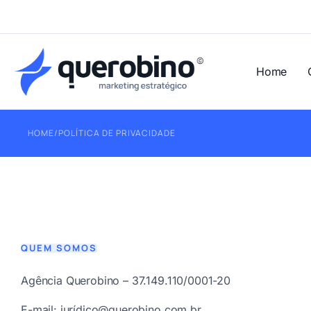
Home
HOME
/
POLÍTICA DE PRIVACIDADE
QUEM SOMOS
Agência Querobino – 37.149.110/0001-20
E-mail: jurí
dico@querobino.com.br