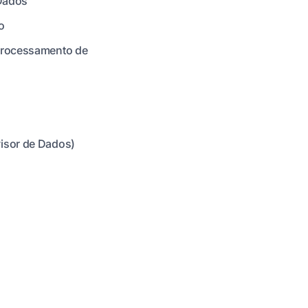
Dados
o
processamento de
isor de Dados)