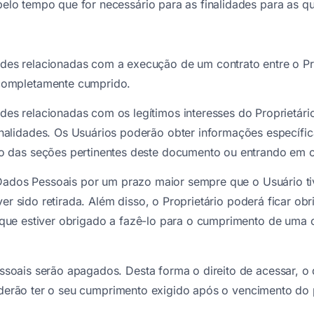
o tempo que for necessário para as finalidades para as qu
ades relacionadas com a execução de um contrato entre o Pro
 completamente cumprido.
des relacionadas com os legítimos interesses do Proprietár
inalidades. Os Usuários poderão obter informações específic
tro das seções pertinentes deste documento ou entrando em c
 Dados Pessoais por um prazo maior sempre que o Usuário ti
ver sido retirada. Além disso, o Proprietário poderá ficar o
ue estiver obrigado a fazê-lo para o cumprimento de uma o
ais serão apagados. Desta forma o direito de acessar, o di
poderão ter o seu cumprimento exigido após o vencimento do